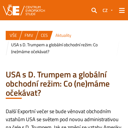
CZ
Hledat
VŠE
FMV
CES
Aktuality
USA s D. Trumpem a globální obchodní režim: Co
(ne)máme očekávat?
USA s D. Trumpem a globální
obchodní režim: Co (ne)máme
očekávat?
Další Exportní večer se bude věnovat obchodním
vztahům USA se světem pod novou administrativou
na čele s D. Trumpem. Jak se změní se vztahy Ameriky