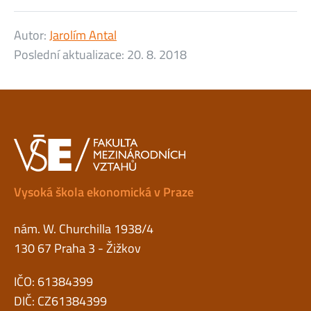
Autor:
Jarolím Antal
Poslední aktualizace:
20. 8. 2018
Vysoká škola ekonomická v Praze
nám. W. Churchilla 1938/4
130 67 Praha 3 - Žižkov
IČO: 61384399
DIČ: CZ61384399