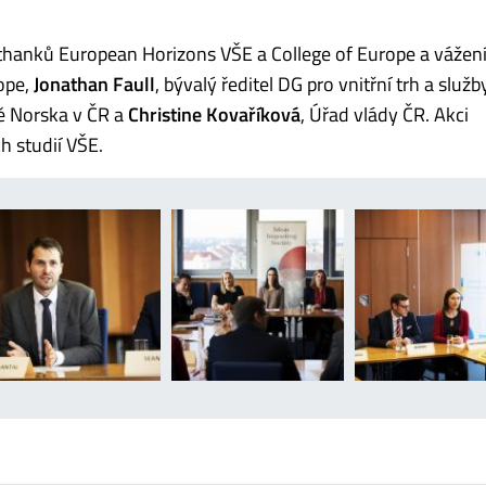
-thanků European Horizons VŠE a College of Europe a vážen
rope,
Jonathan Faull
, bývalý ředitel DG pro vnitřní trh a služb
ě Norska v ČR a
Christine Kovaříková
, Úřad vlády ČR. Akci
h studií VŠE.