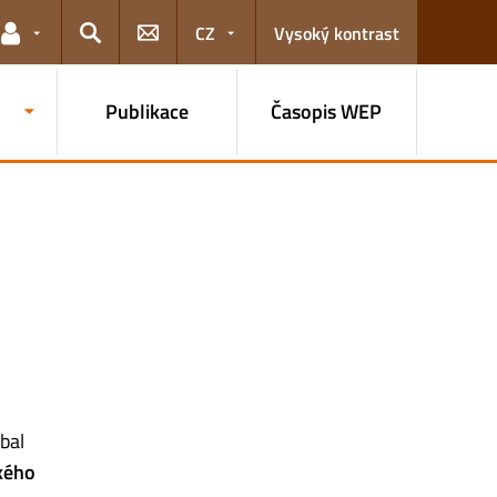
CZ
Vysoký kontrast
Odkazy pro uživatele
Hledat
Publikace
Časopis WEP
bal
kého