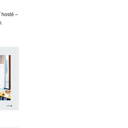
í hosté –
y,