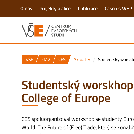
O nás
Projekty a akce
Publikace
Časopis WEP
VŠE
FMV
CES
Aktuality
Studentský worskh
Studentský worskhop
College of Europe
CES spoluorganizoval workshop se studenty Europ
World: The Future of (Free) Trade, který se konal
2