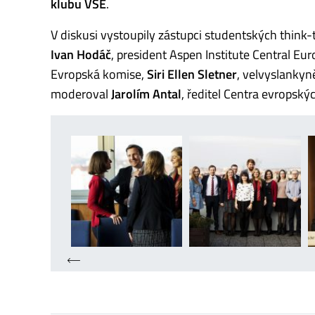
klubu VŠE
.
V diskusi vystoupily zástupci studentských think
Ivan Hodáč
, president Aspen Institute Central Eu
Evropská komise,
Siri Ellen Sletner
, velvyslankyn
moderoval
Jarolím Antal
, ředitel Centra evropskýc