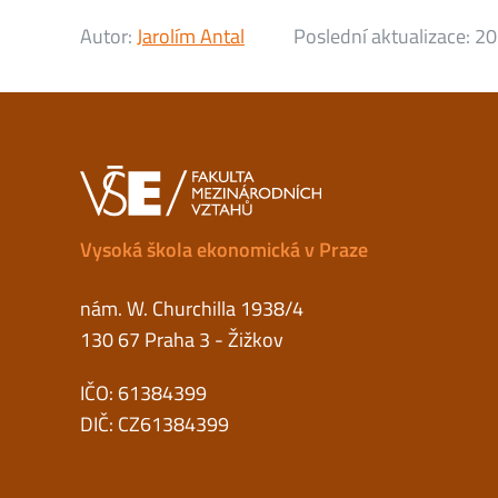
Autor:
Jarolím Antal
Poslední aktualizace:
20
Vysoká škola ekonomická v Praze
nám. W. Churchilla 1938/4
130 67 Praha 3 - Žižkov
IČO: 61384399
DIČ: CZ61384399