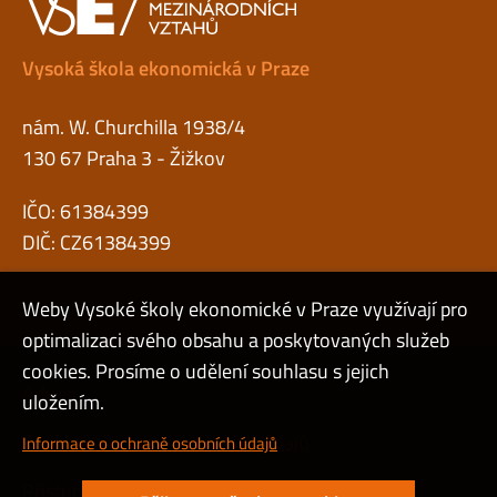
Vysoká škola ekonomická v Praze
nám. W. Churchilla 1938/4
130 67 Praha 3 - Žižkov
IČO: 61384399
DIČ: CZ61384399
Weby Vysoké školy ekonomické v Praze využívají pro
optimalizaci svého obsahu a poskytovaných služeb
cookies. Prosíme o udělení souhlasu s jejich
Admin
uložením.
Cookies a ochrana osobních údajů
Informace o ochraně osobních údajů
Přístupnost webu