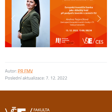
Předchozí
Následu
Autor:
PR FMV
Poslední aktualizace:
7. 12. 2022